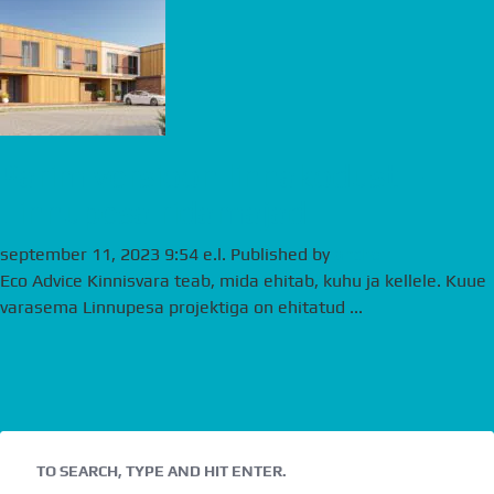
Parim versioon linnakodust –
Linnupesa ridamajad
september 11, 2023 9:54 e.l.
Published by
andre
Eco Advice Kinnisvara teab, mida ehitab, kuhu ja kellele. Kuue
varasema Linnupesa projektiga on ehitatud ...