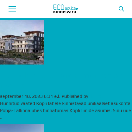
Archives
Avaleht
Uusarendused
Tutvustus
Teenused
Tule ela mere ääres, meri on sinu
naaber!
Uudised
september 18, 2023 8:31 e.l.
Meeskond
Published by
andre
Hunnitud vaated Kopli lahele kinnistavad unikaalset asukohta
Garantii
Põhja-Tallinna ühes hinnatumas Kopli liinide asumis. Sinu uue
...