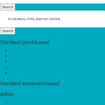
Search
Search
Värsked postitused
Saku ridamajade kliendipäevad 12. august ja 27. august
Havi tee kodude teine etapp valmib peagi
Eco Advice Kinnisvara kortermaja on Tartu parim ehitis
Ela mere ääres, müüa viimased 6 korterit!
Tule oma uue kodu läbirääkimistele 26.märts
Värsked kommentaarid
Arhiiv
august 2026