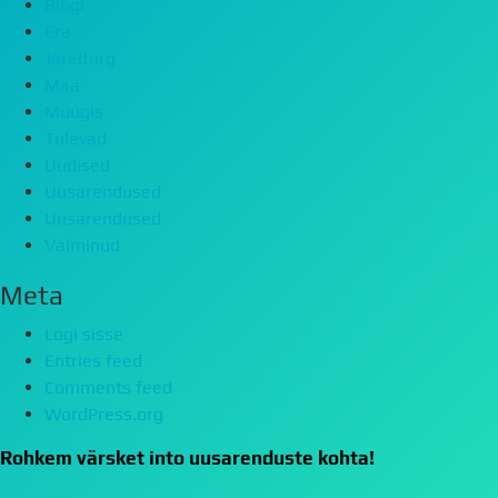
Blogi
Era
Järelturg
Maa
Müügis
Tulevad
Uudised
Uusarendused
Uusarendused
Valminud
Meta
Logi sisse
Entries feed
Comments feed
WordPress.org
Rohkem värsket into uusarenduste kohta!