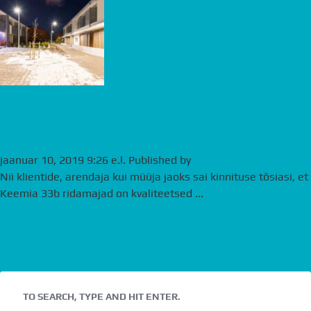
Keemia 33b ridamajadele
väljastati kasutusluba
jaanuar 10, 2019 9:26 e.l.
Published by
andre
Nii klientide, arendaja kui müüja jaoks sai kinnituse tõsiasi, et
Keemia 33b ridamajad on kvaliteetsed ...