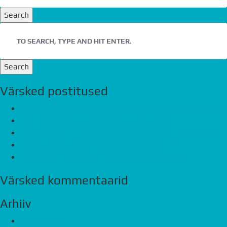
Search
Search
Värsked postitused
Saku ridamajade kliendipäevad 12. august ja 27. august
Havi tee kodude teine etapp valmib peagi
Eco Advice Kinnisvara kortermaja on Tartu parim ehitis
Ela mere ääres, müüa viimased 6 korterit!
Tule oma uue kodu läbirääkimistele 26.märts
Värsked kommentaarid
Arhiiv
august 2026