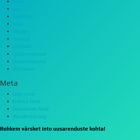
Blogi
Era
Järelturg
Maa
Müügis
Tulevad
Uudised
Uusarendused
Uusarendused
Valminud
Meta
Logi sisse
Entries feed
Comments feed
WordPress.org
Rohkem värsket into uusarenduste kohta!