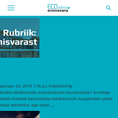
Archives
Avaleht
Uusarendused
Tutvustus
Teenused
Rubriik: Tea kinnisvarast rohkem
– Kasutusluba!
Uudised
jaanuar 23, 2019 7:16 p.l.
Published by
Meeskond
andre
Kuidas kindlustada uusarendusele kasutusluba? Arendaja
Garantii
lubab hoonele kasutusluba konkreetseks kuupäevaks peale
maja valmimist, aga vahel ...