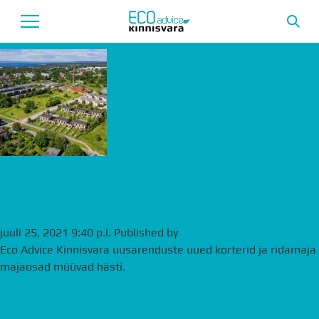
Archives
Avaleht
Uusarendused
Tutvustus
Teenused
Edukad Eco Advice Kinnisvara
arendusprojektid
Uudised
juuli 25, 2021 9:40 p.l.
Published by
Meeskond
andre
Eco Advice Kinnisvara uusarenduste uued korterid ja ridamaja
Garantii
majaosad müüvad hästi.