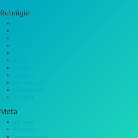
Rubriigid
Äri
Blogi
Era
Järelturg
Maa
Müügis
Tulevad
Uudised
Uusarendused
Uusarendused
Valminud
Meta
Logi sisse
Entries feed
Comments feed