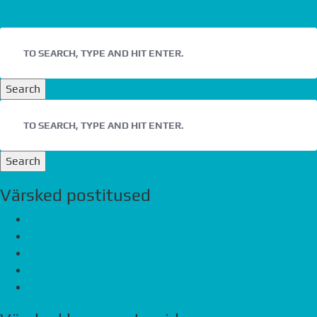
Search
Search
Värsked postitused
Saku ridamajade kliendipäevad 12. august ja 27. august
Havi tee kodude teine etapp valmib peagi
Eco Advice Kinnisvara kortermaja on Tartu parim ehitis
Ela mere ääres, müüa viimased 6 korterit!
Tule oma uue kodu läbirääkimistele 26.märts