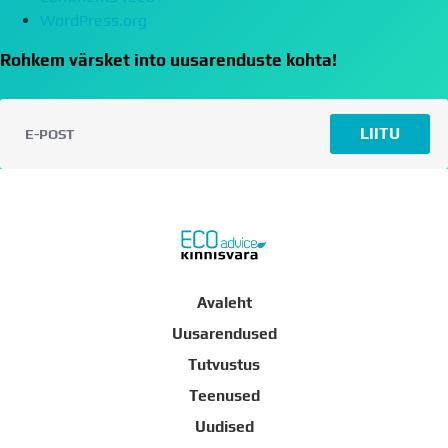
WordPress.org
Rohkem värsket into uusarenduste kohta!
LIITU
Avaleht
Uusarendused
Tutvustus
Teenused
Uudised