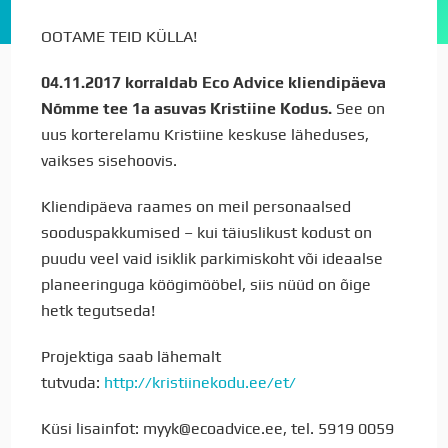
OOTAME TEID KÜLLA!
04.11.2017 korraldab Eco Advice kliendipäeva
Nõmme tee 1a asuvas Kristiine Kodus.
See on
uus korterelamu Kristiine keskuse läheduses,
vaikses sisehoovis.
Kliendipäeva raames on meil personaalsed
sooduspakkumised – kui täiuslikust kodust on
puudu veel vaid isiklik parkimiskoht või ideaalse
planeeringuga köögimööbel, siis nüüd on õige
hetk tegutseda!
Projektiga saab lähemalt
tutvuda:
http://kristiinekodu.ee/et/
Küsi lisainfot: myyk@ecoadvice.ee, tel. 5919 0059