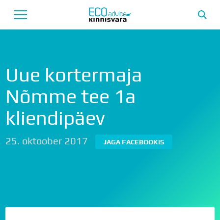
Avaleht
Uue kortermaja
Uusarendused
Nõmme tee 1a
Tutvustus
kliendipäev
Teenused
25. oktoober 2017
Uudised
JAGA FACEBOOKIS
Meeskond
Garantii