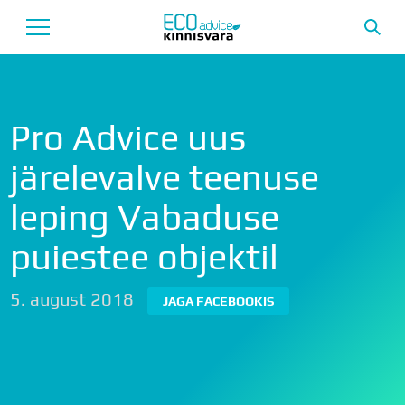
Avaleht
Pro Advice uus
Uusarendused
järelevalve teenuse
Tutvustus
leping Vabaduse
Teenused
puiestee objektil
Uudised
Meeskond
5. august 2018
JAGA FACEBOOKIS
Garantii