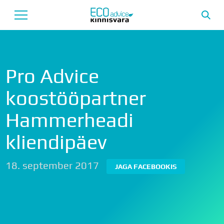
Avaleht
Pro Advice
Uusarendused
koostööpartner
Tutvustus
Hammerheadi
Teenused
kliendipäev
Uudised
Meeskond
18. september 2017
JAGA FACEBOOKIS
Garantii