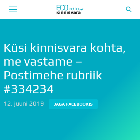
Avaleht
Küsi kinnisvara kohta,
Uusarendused
me vastame –
Tutvustus
Postimehe rubriik
Teenused
#334234
Uudised
Meeskond
12. juuni 2019
JAGA FACEBOOKIS
Garantii