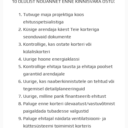
10 OLULIST NÕUANNET ENNE KINNISVARA OSTU:
Tutvuge maja projektiga koos
ehitusspetsialistiga
Küsige arendaja käest Teie korteriga
seonduvaid dokumente
Kontrollige, kas ostate korteri või
külaliskorteri
Uurige hoone energiaklassi
Kontrollige ehitaja tausta ja ehitaja poolset
garantiid arendajale
Uurige, kas naaberkinnistutele on tehtud või
tegemisel detailplaneeringuid
Uurige, milline pank finantseerib ehitust
Paluge enne korteri ülevaatust/vastuvõtmist
paigaldada tubadesse valgustid
Paluge ehitajal näidata ventilatsiooni- ja
küttesüsteemi toimimist korteris