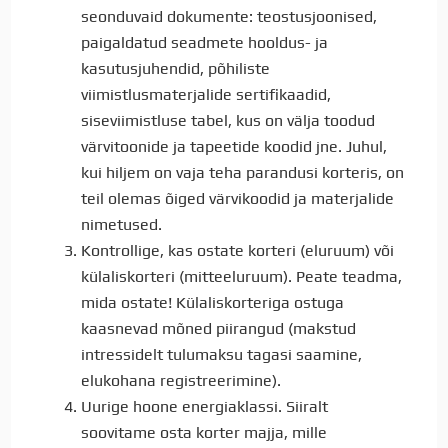
seonduvaid dokumente: teostusjoonised,
paigaldatud seadmete hooldus- ja
kasutusjuhendid, põhiliste
viimistlusmaterjalide sertifikaadid,
siseviimistluse tabel, kus on välja toodud
värvitoonide ja tapeetide koodid jne. Juhul,
kui hiljem on vaja teha parandusi korteris, on
teil olemas õiged värvikoodid ja materjalide
nimetused.
Kontrollige, kas ostate korteri (eluruum) või
külaliskorteri (mitteeluruum). Peate teadma,
mida ostate! Külaliskorteriga ostuga
kaasnevad mõned piirangud (makstud
intressidelt tulumaksu tagasi saamine,
elukohana registreerimine).
Uurige hoone energiaklassi. Siiralt
soovitame osta korter majja, mille