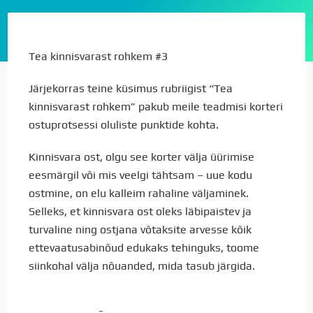
Tea kinnisvarast rohkem #3
Järjekorras teine küsimus rubriigist “Tea
kinnisvarast rohkem” pakub meile teadmisi korteri
ostuprotsessi oluliste punktide kohta.
Kinnisvara ost, olgu see korter välja üürimise
eesmärgil või mis veelgi tähtsam – uue kodu
ostmine, on elu kalleim rahaline väljaminek.
Selleks, et kinnisvara ost oleks läbipaistev ja
turvaline ning ostjana võtaksite arvesse kõik
ettevaatusabinõud edukaks tehinguks, toome
siinkohal välja nõuanded, mida tasub järgida.