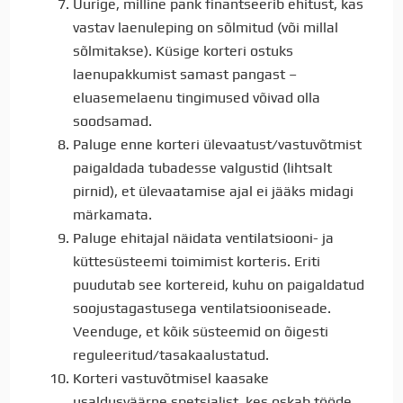
Uurige, milline pank finantseerib ehitust, kas
vastav laenuleping on sõlmitud (või millal
sõlmitakse). Küsige korteri ostuks
laenupakkumist samast pangast –
eluasemelaenu tingimused võivad olla
soodsamad.
Paluge enne korteri ülevaatust/vastuvõtmist
paigaldada tubadesse valgustid (lihtsalt
pirnid), et ülevaatamise ajal ei jääks midagi
märkamata.
Paluge ehitajal näidata ventilatsiooni- ja
küttesüsteemi toimimist korteris. Eriti
puudutab see kortereid, kuhu on paigaldatud
soojustagastusega ventilatsiooniseade.
Veenduge, et kõik süsteemid on õigesti
reguleeritud/tasakaalustatud.
Korteri vastuvõtmisel kaasake
usaldusväärne spetsialist, kes oskab tööde