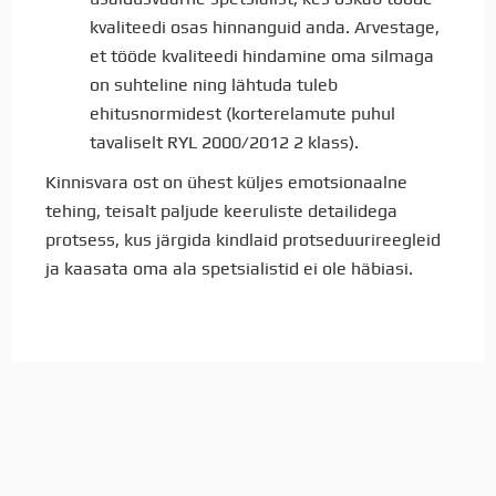
kvaliteedi osas hinnanguid anda. Arvestage,
et tööde kvaliteedi hindamine oma silmaga
on suhteline ning lähtuda tuleb
ehitusnormidest (korterelamute puhul
tavaliselt RYL 2000/2012 2 klass).
Kinnisvara ost on ühest küljes emotsionaalne
tehing, teisalt paljude keeruliste detailidega
protsess, kus järgida kindlaid protseduurireegleid
ja kaasata oma ala spetsialistid ei ole häbiasi.