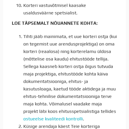
Korteri vastuvõtmisel kaasake
usaldusväärne spetsialist.
LOE TÄPSEMALT NÕUANNETE KOHTA:
Tihti jääb mainimata, et uue korteri ostja (kui
on tegemist uue arendusprojektiga) on oma
korteri (reaalosa) ning korterelamu üldosa
(mõttelise osa kaudu) ehitustööde tellija.
Sellega kaasneb korteri ostja õigus tutvuda
maja projektiga, ehitustööde kohta käiva
dokumentatsiooniga, ehitus- ja
kasutusloaga, kaetud tööde aktidega ja muu
ehitus-tehnilise dokumentatsiooniga terve
maja kohta. Võimalusel vaadake maja
projekt läbi koos ehitusspetsialistiga tellides
ostueelse kvaliteedi kontrolli
.
Küsige arendaja käest Teie korteriga