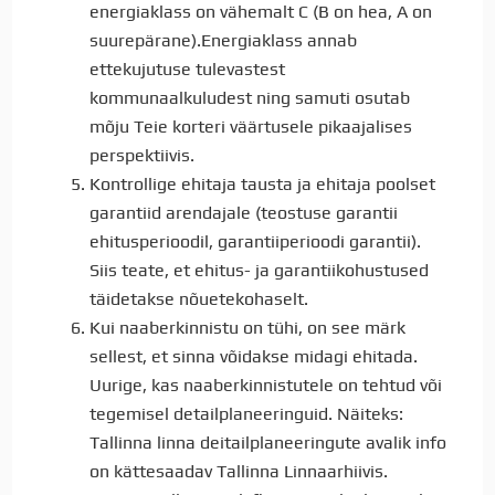
energiaklass on vähemalt C (B on hea, A on
suurepärane).Energiaklass annab
ettekujutuse tulevastest
kommunaalkuludest ning samuti osutab
mõju Teie korteri väärtusele pikaajalises
perspektiivis.
Kontrollige ehitaja tausta ja ehitaja poolset
garantiid arendajale (teostuse garantii
ehitusperioodil, garantiiperioodi garantii).
Siis teate, et ehitus- ja garantiikohustused
täidetakse nõuetekohaselt.
Kui naaberkinnistu on tühi, on see märk
sellest, et sinna võidakse midagi ehitada.
Uurige, kas naaberkinnistutele on tehtud või
tegemisel detailplaneeringuid. Näiteks:
Tallinna linna deitailplaneeringute avalik info
on kättesaadav Tallinna Linnaarhiivis.