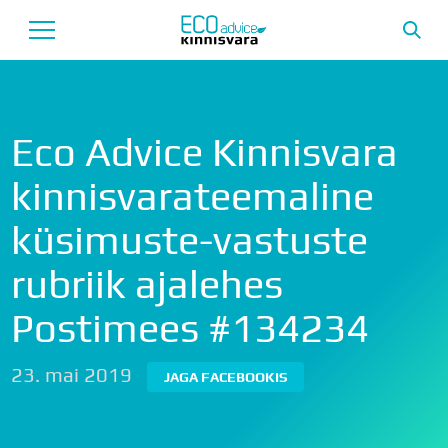
Avaleht
Eco Advice Kinnisvara
Uusarendused
kinnisvarateemaline
Tutvustus
küsimuste-vastuste
Teenused
rubriik ajalehes
Uudised
Postimees #134234
Meeskond
Garantii
23. mai 2019
JAGA FACEBOOKIS