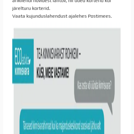
ärikliendi huvidest lähtuv, nii uued korterid kui
järelturu korterid.
Vaata kujunduslahendust ajalehes Postimees.