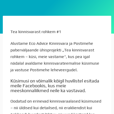
Tea kinnisvarast rohkem #1
Alustame Eco Advice Kinnisvara ja Postimehe
paberväljaande ühisprojekti „Tea kinnisvarast
rohkem – küsi, meie vastame“, kus pea igal
nädalal avaldame kinnisvarateemalise küsimuse
ja vastuse Postimehe leheveergudel.
Küsimusi on võimalik kõigil huvilistel esitada
meile Facebookis, kus meie
meeskonnaliikmed neile ka vastavad.
Oodatud on erinevad kinnisvaraalased küsimused
– nii üldised kui detailsed, nii erakliendist kui