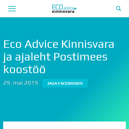
Avaleht
Eco Advice Kinnisvara
Uusarendused
ja ajaleht Postimees
Tutvustus
koostöö
Teenused
29. mai 2019
Uudised
JAGA FACEBOOKIS
Meeskond
Garantii