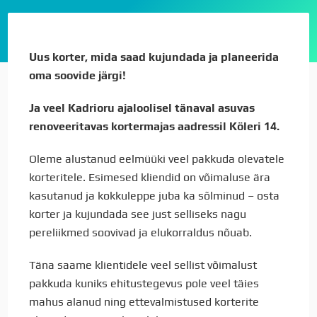
Uus korter, mida saad kujundada ja planeerida
oma soovide järgi!
Ja veel Kadrioru ajaloolisel tänaval asuvas
renoveeritavas kortermajas aadressil Köleri 14.
Oleme alustanud eelmüüki veel pakkuda olevatele
korteritele. Esimesed kliendid on võimaluse ära
kasutanud ja kokkuleppe juba ka sõlminud – osta
korter ja kujundada see just selliseks nagu
pereliikmed soovivad ja elukorraldus nõuab.
Täna saame klientidele veel sellist võimalust
pakkuda kuniks ehitustegevus pole veel täies
mahus alanud ning ettevalmistused korterite