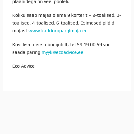
plaanidega on veel pooleli.
Kokku saab majas olema 9 korterit – 2-toalised, 3-
toalised, 4-toalised, 6-toalised. Esimesed pildid
majast
www.kadriorupargimaja.ee
.
Küsi lisa meie müügijuhilt, tel 59 19 00 59 või
saada päring
myyk@ecoadvice.ee
Eco Advice