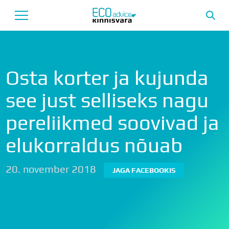
Avaleht
Osta korter ja kujunda
Uusarendused
see just selliseks nagu
Tutvustus
pereliikmed soovivad ja
Teenused
elukorraldus nõuab
Uudised
Meeskond
20. november 2018
JAGA FACEBOOKIS
Garantii