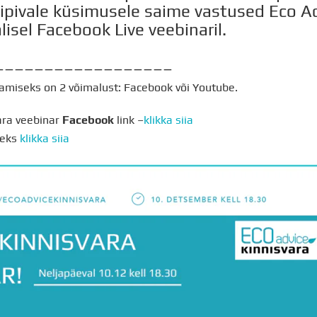
iipivale küsimusele saime vastused Eco Ad
isel Facebook Live veebinaril.
__________________
amiseks on 2 võimalust: Facebook või Youtube.
ara veebinar
Facebook
link –
klikka siia
seks
klikka siia