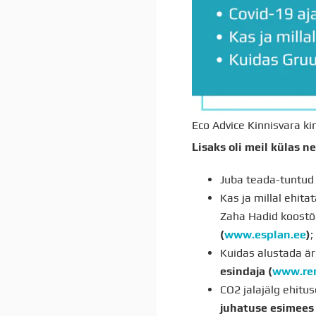
Eco Advice Kinnisvara ki
Lisaks oli meil külas n
Juba teada-tuntud
Kas ja millal ehita
Zaha Hadid koostöö
(
www.esplan.ee
)
;
Kuidas alustada är
esindaja (
www.re
CO2 jalajälg ehitu
juhatuse esimees