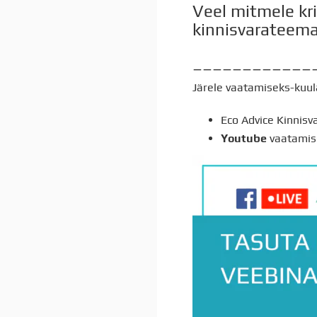
Veel mitmele kr
kinnisvarateemal
____________
Järele vaatamiseks-kuul
Eco Advice Kinnisv
Youtube
vaatami