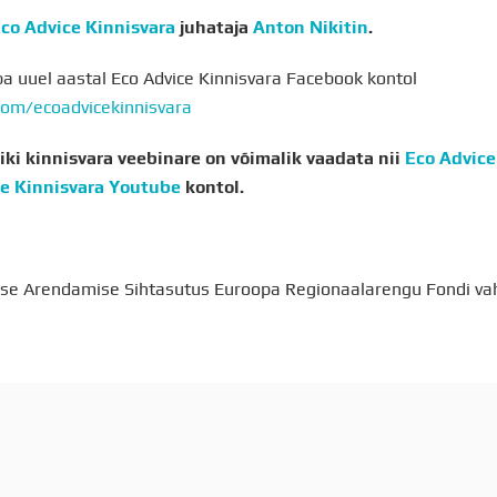
co Advice Kinnisvara
juhataja
Anton Nikitin
.
ba uuel aastal Eco Advice Kinnisvara Facebook kontol
om/ecoadvicekinnisvara
iki kinnisvara veebinare on võimalik vaadata nii
Eco Advice
ce Kinnisvara Youtube
kontol.
luse Arendamise Sihtasutus Euroopa Regionaalarengu Fondi va