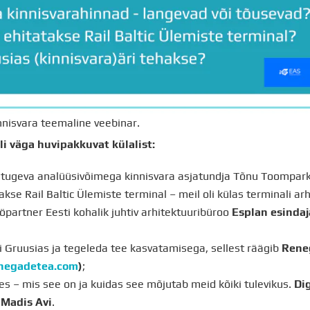
nnisvara teemaline veebinar.
eli väga huvipakkuvat külalist:
 tugeva analüüsivõimega kinnisvara asjatundja Tõnu Toompark
takse Rail Baltic Ülemiste terminal – meil oli külas terminali ar
partner Eesti kohalik juhtiv arhitektuuribüroo
Esplan esinda
i Gruusias ja tegeleda tee kasvatamisega, sellest räägib
Rene
negadetea.com
)
;
ses – mis see on ja kuidas see mõjutab meid kõiki tulevikus.
Dig
 Madis Avi
.