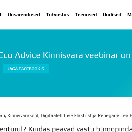
t
Uusarendused
Tutvustus
Teenused
Uudised
M
co Advice Kinnisvara veebinar on 
SARENDUSED
TUTVUSTUS
TEENUSED
UUDISED
ME
JAGA FACEBOOKIS
an, Kinnisvarakool, Digitaalehituse klastrist ja Renegade Tea E
eriturul? Kuidas peavad vastu büroopind