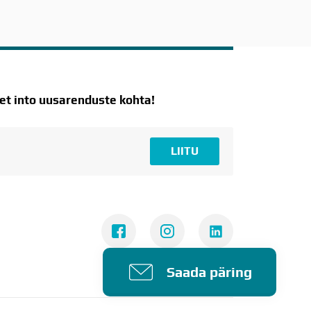
t into uusarenduste kohta!
LIITU
Saada päring