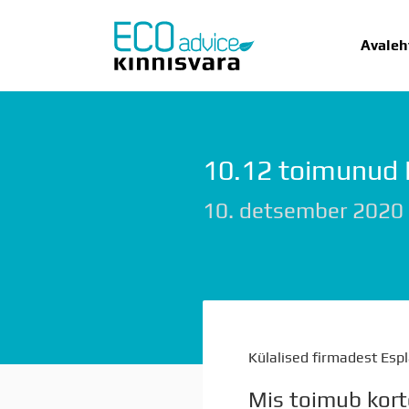
Avaleh
10.12 toimunud E
AVALEHT
UU
10. detsember 2020
Külalised firmadest Espl
Mis toimub kort