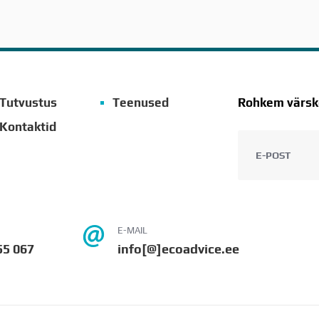
Tutvustus
Teenused
Rohkem värske
Kontaktid
E-MAIL
55 067
info[@]ecoadvice.ee