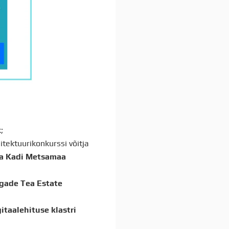
;
hitektuurikonkurssi võitja
ja Kadi Metsamaa
gade Tea Estate
itaalehituse klastri